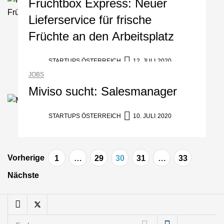
Fruchtbox Express: Neuer
Mazing
Lieferservice für frische
Früchte an den Arbeitsplatz
Mazing: Verwandelt
statische 2D-Bilder in eine
visuelle Symphonie
STARTUPS ÖSTERREICH
12. JULI 2020
JOBS
Büroabenteuer Haas im
Employer Portrait
Miviso sucht: Salesmanager
Michelle Haas von
STARTUPS ÖSTERREICH
10. JULI 2020
Büroabenteuer
Beitragsnavigation
Büroabenteuer Haas:
Vorherige
1
…
29
30
31
…
33
Michelle Haas mit ihrem
Startup ist die
Nächste
Unterstützung für
Unternehmen – von
Backoffice bis Social Media
NÖ Raumfahrt-Start-up
Suchen
GATE Space startet 2026