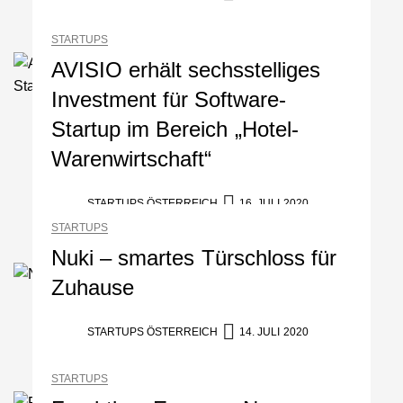
STARTUPS
AVISIO erhält sechsstelliges
Investment für Software-
Mazing im Employer
Startup im Bereich „Hotel-
Portrait
Warenwirtschaft“
Tabuthema Schwitzen?
Dieses Salzburger Startup
STARTUPS ÖSTERREICH
16. JULI 2020
hat die Lösung!
STARTUPS
Fabian Rauch von Crqlar
Nuki – smartes Türschloss für
Zuhause
Crqlar: Wie ein
STARTUPS ÖSTERREICH
14. JULI 2020
österreichisches Startup die
Hotelwelt mit smarten
Gästedaten revolutioniert
STARTUPS
Manuel Messner von