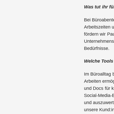
Was tut ihr f
Bei Büroabente
Arbeitszeiten 
fördern wir Pa
Unternehmensku
Bedürfnisse.
Welche Tools 
Im Büroalltag 
Arbeiten ermög
und Docs für k
Social-Media-B
und auszuwerte
unsere Kund:in