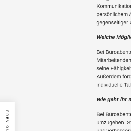
Kommunikation 
persönlichem A
gegenseitiger 
Welche Möglic
Bei Büroabente
Mitarbeitende
seine Fähigkei
Außerdem förde
individuelle T
Wie geht ihr 
Bei Büroabente
umzugehen. St
uns verbessern