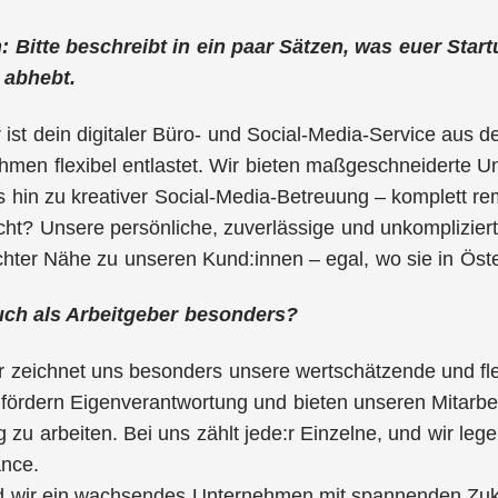
h: Bitte beschreibt in ein paar Sätzen, was euer Sta
 abhebt.
ist dein digitaler Büro- und Social-Media-Service aus de
men flexibel entlastet. Wir bieten maßgeschneiderte U
s hin zu kreativer Social-Media-Betreuung – komplett r
t? Unsere persönliche, zuverlässige und unkompliziert
hter Nähe zu unseren Kund:innen – egal, wo sie in Öste
ch als Arbeitgeber besonders?
r zeichnet uns besonders unsere wertschätzende und fl
 fördern Eigenverantwortung und bieten unseren Mitarbei
 zu arbeiten. Bei uns zählt jede:r Einzelne, und wir l
ance.
 wir ein wachsendes Unternehmen mit spannenden Zukun