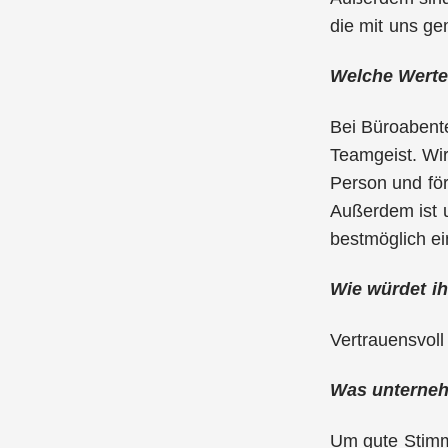
die mit uns g
Welche Werte 
Bei Büroabente
Teamgeist. Wir
Person und fö
Außerdem ist u
bestmöglich e
Wie würdet ih
Vertrauensvoll 
Was unterneh
Um gute Stimm