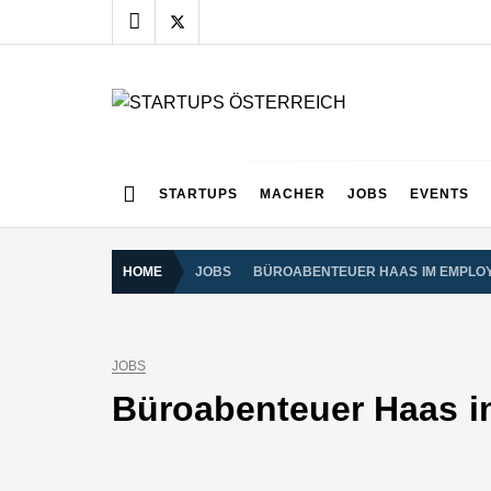
Skip
to
content
STARTUPS ÖSTERR
Alles rund um die Startupszene bei uns in Österreich
STARTUPS
MACHER
JOBS
EVENTS
HOME
JOBS
BÜROABENTEUER HAAS IM EMPLOY
JOBS
Büroabenteuer Haas im