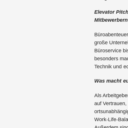
Elevator Pitc
Mitbewerbern
Büroabenteuer 
große Unterneh
Büroservice bi
besonders mach
Technik und ec
Was macht eu
Als Arbeitgebe
auf Vertrauen,
ortsunabhängig
Work-Life-Bal
Außerdem sind