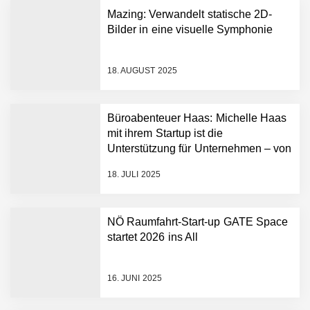
Tabuthema Schwitzen?
Mazing: Verwandelt statische 2D-
Dieses Salzburger Startup
Bilder in eine visuelle Symphonie
hat die Lösung!
Fabian Rauch von Crqlar
18. AUGUST 2025
Büroabenteuer Haas: Michelle Haas
Crqlar: Wie ein
mit ihrem Startup ist die
österreichisches Startup die
Hotelwelt mit smarten
Unterstützung für Unternehmen – von
Gästedaten revolutioniert
Backoffice bis Social Media
18. JULI 2025
Manuel Messner von
Mazing
NÖ Raumfahrt-Start-up GATE Space
Mazing: Verwandelt
startet 2026 ins All
statische 2D-Bilder in eine
visuelle Symphonie
16. JUNI 2025
Büroabenteuer Haas im
Employer Portrait