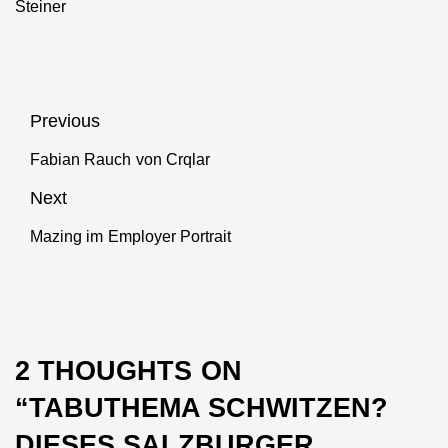
Steiner
Beitragsnavigation
Previous
Fabian Rauch von Crqlar
Previous
post:
Next
Mazing im Employer Portrait
Next
post:
2 THOUGHTS ON
“
TABUTHEMA SCHWITZEN?
DIESES SALZBURGER