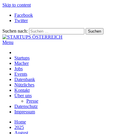
Skip to content
Facebook
Twitter
Suchen nach:
Menu
STARTUPS ÖSTERREICH
Alles rund um die Startupszene bei uns in Österreich
Startups
Macher
Jobs
Events
Datenbank
Nützliches
Kontakt
Über uns
Presse
Datenschutz
Impressum
Home
2025
August