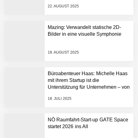
Fabian Rauch von Crqlar
22. AUGUST 2025
Mazing: Verwandelt statische 2D-
Crqlar: Wie ein
Bilder in eine visuelle Symphonie
österreichisches Startup die
Hotelwelt mit smarten
Gästedaten revolutioniert
18. AUGUST 2025
Manuel Messner von
Mazing
Büroabenteuer Haas: Michelle Haas
Mazing: Verwandelt
mit ihrem Startup ist die
statische 2D-Bilder in eine
Unterstützung für Unternehmen – von
visuelle Symphonie
Backoffice bis Social Media
18. JULI 2025
Büroabenteuer Haas im
Employer Portrait
NÖ Raumfahrt-Start-up GATE Space
startet 2026 ins All
Michelle Haas von
Büroabenteuer