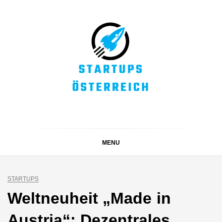
Skip
to
content
STARTUPS
Alles rund um die Startupszene bei uns in Österreich
ÖSTERREICH
MENU
STARTUPS
Weltneuheit „Made in
Austria“: Dezentrales