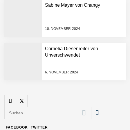
Sabine Mayer von Changy
Mazing: Verwandelt
statische 2D-Bilder in eine
visuelle Symphonie
10. NOVEMBER 2024
Büroabenteuer Haas im
Employer Portrait
Cornelia Diesenreiter von
Unverschwendet
Michelle Haas von
Büroabenteuer
6. NOVEMBER 2024
Büroabenteuer Haas:
Michelle Haas mit ihrem
Startup ist die
Unterstützung für
Unternehmen – von
Backoffice bis Social Media
Suchen
NÖ Raumfahrt-Start-up
GATE Space startet 2026
nach:
ins All
FACEBOOK
TWITTER