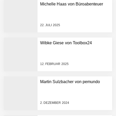
Michelle Haas von Büroabenteuer
Mazing im Employer
Portrait
22. JULI 2025
Tabuthema Schwitzen?
Wibke Giese von Toolbox24
Dieses Salzburger Startup
hat die Lösung!
Fabian Rauch von Crqlar
12. FEBRUAR 2025
Martin Sulzbacher von pemundo
Crqlar: Wie ein
österreichisches Startup die
Hotelwelt mit smarten
Gästedaten revolutioniert
2. DEZEMBER 2024
Manuel Messner von
Mazing