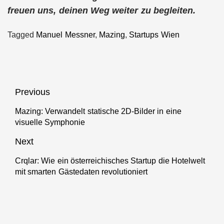
freuen uns, deinen Weg weiter zu begleiten.
Tagged
Manuel Messner
,
Mazing
,
Startups Wien
Beitragsnavigation
Previous
Mazing: Verwandelt statische 2D-Bilder in eine
Previous
visuelle Symphonie
post:
Next
Crqlar: Wie ein österreichisches Startup die Hotelwelt
Next
mit smarten Gästedaten revolutioniert
post: