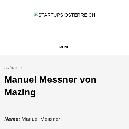
Skip
to
content
STARTUPS
Alles rund um die Startupszene bei uns in Österreich
ÖSTERREICH
MENU
GRÜNDER
Manuel Messner von
Mazing
Name:
Manuel Messner