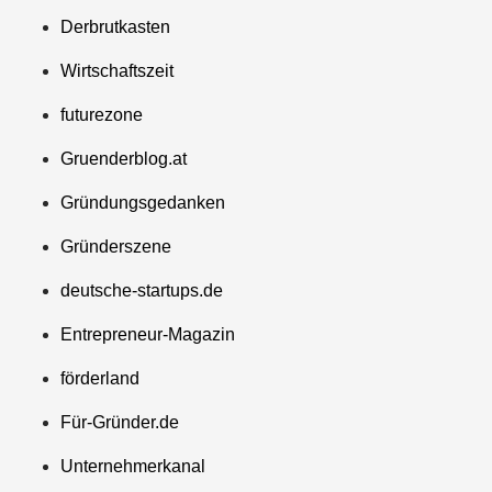
Derbrutkasten
Wirtschaftszeit
futurezone
Mazing im Employer
Portrait
Gruenderblog.at
Gründungsgedanken
Tabuthema Schwitzen?
Dieses Salzburger Startup
Gründerszene
hat die Lösung!
deutsche-startups.de
Fabian Rauch von Crqlar
Entrepreneur-Magazin
förderland
Crqlar: Wie ein
österreichisches Startup die
Für-Gründer.de
Hotelwelt mit smarten
Gästedaten revolutioniert
Unternehmerkanal
Manuel Messner von