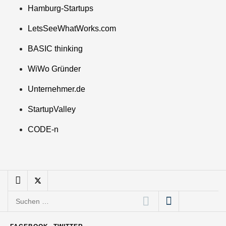
Mazing
Hamburg-Startups
LetsSeeWhatWorks.com
Mazing: Verwandelt
statische 2D-Bilder in eine
BASIC thinking
visuelle Symphonie
WiWo Gründer
Büroabenteuer Haas im
Employer Portrait
Unternehmer.de
StartupValley
Michelle Haas von
Büroabenteuer
CODE-n
Büroabenteuer Haas:
Michelle Haas mit ihrem
Startup ist die
Unterstützung für
Unternehmen – von
Suchen
Backoffice bis Social Media
nach:
NÖ Raumfahrt-Start-up
GATE Space startet 2026