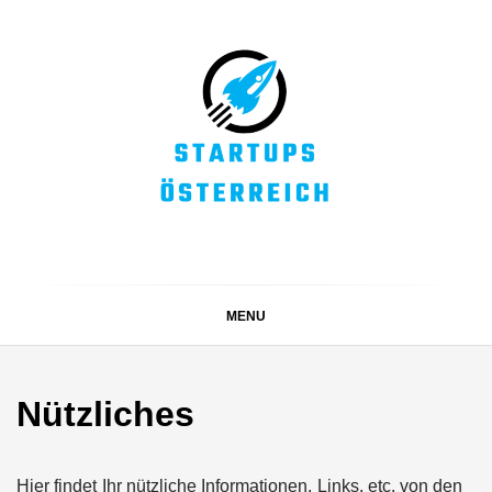
Skip
to
content
STARTUPS
Alles rund um die Startupszene bei uns in Österreich
ÖSTERREICH
MENU
Nützliches
Hier findet Ihr nützliche Informationen, Links, etc. von den