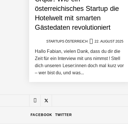
Mazing: Verwandelt statische 2D-Bild
österreichisches Startup die
Hotelwelt mit smarten
Gästedaten revolutioniert
Büroabenteuer Haas im Employer Por
STARTUPS ÖSTERREICH
22. AUGUST 2025
Hallo Fabian, vielen Dank, dass du dir die
Michelle Haas von Büroabenteuer
Zeit für ein Interview mit uns nimmst ! Stell
dich unseren Leser:innen doch mal kurz vor
– wer bist du, und was...
Büroabenteuer Haas: Michelle Haas m
NÖ Raumfahrt-Start-up GATE Space st
FACEBOOK
TWITTER
Weltneuheit „Made in Austria“: Dezen