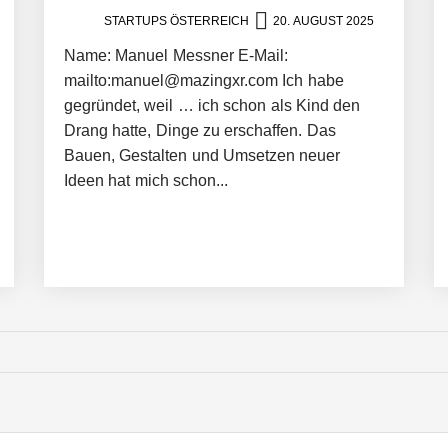
STARTUPS ÖSTERREICH
20. AUGUST 2025
er in eine visuelle Symphonie
Name: Manuel Messner E-Mail:
mailto:manuel@mazingxr.com Ich habe
trait
gegründet, weil … ich schon als Kind den
Drang hatte, Dinge zu erschaffen. Das
Bauen, Gestalten und Umsetzen neuer
Ideen hat mich schon...
it ihrem Startup ist die Unterstützung für Unternehmen – von Backoffi
artet 2026 ins All
trales Biomasse-Kleinkraftwerk mit revolutionärer Technologie