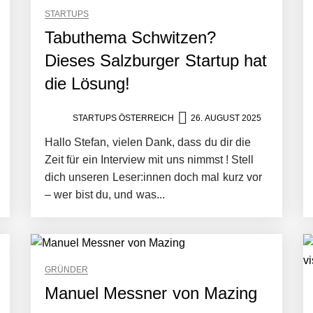
STARTUPS
Tabuthema Schwitzen?
Dieses Salzburger Startup hat
die Lösung!
rger Startup hat die Lösung!
STARTUPS ÖSTERREICH
26. AUGUST 2025
Hallo Stefan, vielen Dank, dass du dir die
Zeit für ein Interview mit uns nimmst ! Stell
dich unseren Leser:innen doch mal kurz vor
– wer bist du, und was...
tup die Hotelwelt mit smarten Gästedaten revolutioniert
GRÜNDER
Manuel Messner von Mazing