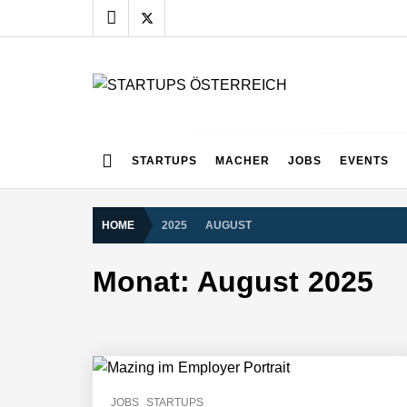
Skip
to
content
STARTUPS ÖSTERR
Alles rund um die Startupszene bei uns in Österreich
STARTUPS
MACHER
JOBS
EVENTS
HOME
2025
AUGUST
Monat:
August 2025
JOBS
STARTUPS