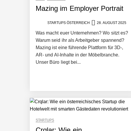
Mazing im Employer Portrait
Mazing im Employer Portrait
STARTUPS ÖSTERREICH
28. AUGUST 2025
Was macht euer Unternehmen? Wo sitzt es?
Warum seid ihr als Arbeitgeber spannend?
Tabuthema Schwitzen? Dieses Salzbu
Mazing ist eine führende Plattform für 3D-,
AR- und AI-Inhalte in der Möbelbranche.
Unser Büro liegt bei...
Fabian Rauch von Crqlar
Crqlar: Wie ein österreichisches Star
Manuel Messner von Mazing
STARTUPS
Crqlar: Wie ein