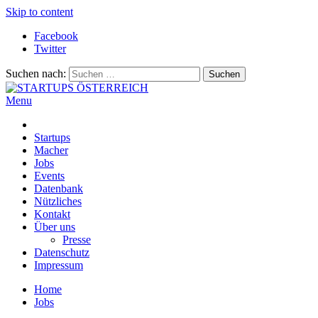
Skip to content
Facebook
Twitter
Suchen nach:
Menu
STARTUPS ÖSTERREICH
Alles rund um die Startupszene bei uns in Österreich
Startups
Macher
Jobs
Events
Datenbank
Nützliches
Kontakt
Über uns
Presse
Datenschutz
Impressum
Home
Jobs