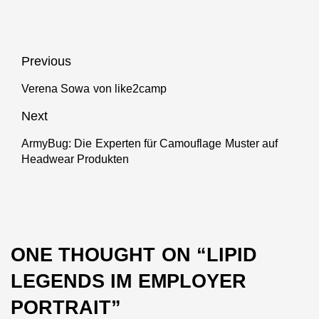
Beitragsnavigation
Previous
Verena Sowa von like2camp
Previous
post:
Next
ArmyBug: Die Experten für Camouflage Muster auf
Next
Headwear Produkten
post:
ONE THOUGHT ON “
LIPID
LEGENDS IM EMPLOYER
PORTRAIT
”