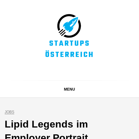
Skip
to
content
STARTUPS
Alles rund um die Startupszene bei uns in Österreich
ÖSTERREICH
MENU
JOBS
Lipid Legends im
Employer Portrait