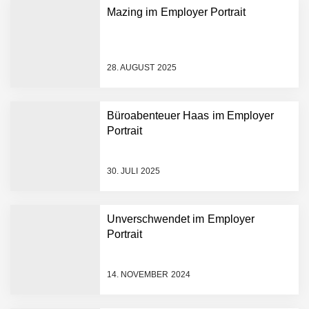
Mazing im Employer Portrait
28. AUGUST 2025
Büroabenteuer Haas im Employer
Portrait
Mazing im Employer
Portrait
30. JULI 2025
Tabuthema Schwitzen?
Unverschwendet im Employer
Dieses Salzburger Startup
Portrait
hat die Lösung!
Fabian Rauch von Crqlar
14. NOVEMBER 2024