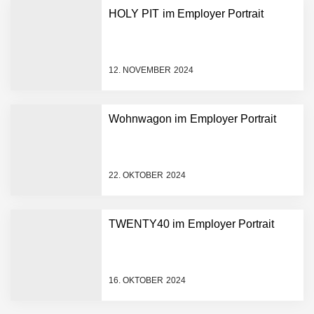
HOLY PIT im Employer Portrait
Crqlar: Wie ein
österreichisches Startup die
Hotelwelt mit smarten
Gästedaten revolutioniert
12. NOVEMBER 2024
Manuel Messner von
Mazing
Wohnwagon im Employer Portrait
Mazing: Verwandelt
statische 2D-Bilder in eine
visuelle Symphonie
22. OKTOBER 2024
Büroabenteuer Haas im
Employer Portrait
TWENTY40 im Employer Portrait
Michelle Haas von
Büroabenteuer
16. OKTOBER 2024
Büroabenteuer Haas:
Michelle Haas mit ihrem