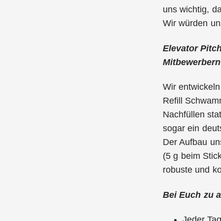
uns wichtig, d
Wir würden uns
Elevator Pitc
Mitbewerbern
Wir entwickeln
Refill Schwamm
Nachfüllen sta
sogar ein deu
Der Aufbau uns
(5 g beim Stic
robuste und ko
Bei Euch zu a
Jeder Tag