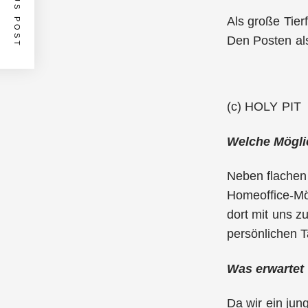
PREVIOUS POST
Als große Tier
Den Posten als
(c) HOLY PIT
Welche Möglic
Neben flachen 
Homeoffice-Mög
dort mit uns z
persönlichen T
Was erwartet 
Da wir ein jung