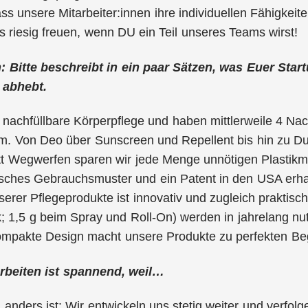
ass unsere Mitarbeiter:innen ihre individuellen Fähigkei
 riesig freuen, wenn DU ein Teil unseres Teams wirst!
h: Bitte beschreibt in ein paar Sätzen, was Euer Sta
 abhebt.
 nachfüllbare Körperpflege und haben mittlerweile 4 Nac
. Von Deo über Sunscreen und Repellent bis hin zu Dus
tt Wegwerfen sparen wir jede Menge unnötigen Plastikmü
tsches Gebrauchsmuster und ein Patent in den USA erha
erer Pflegeprodukte ist innovativ und zugleich praktisch
k; 1,5 g beim Spray und Roll-On) werden in jahrelang nu
mpakte Design macht unsere Produkte zu perfekten Begl
rbeiten ist spannend, weil…
 anders ist: Wir entwickeln uns stetig weiter und verfol