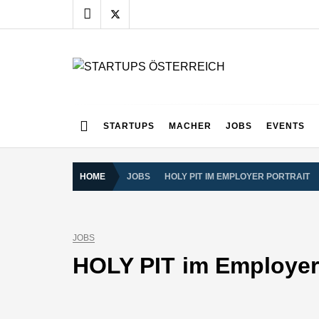
Skip
to
content
STARTUPS ÖSTERR
Alles rund um die Startupszene bei uns in Österreich
STARTUPS
MACHER
JOBS
EVENTS
HOME
JOBS
HOLY PIT IM EMPLOYER PORTRAIT
JOBS
HOLY PIT im Employer 