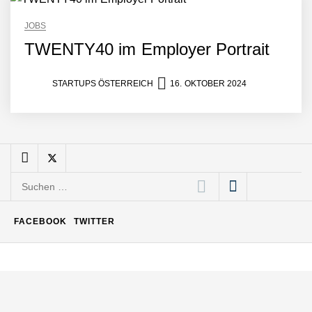
Büroabenteuer Haas im
JOBS
Employer Portrait
TWENTY40 im Employer Portrait
Michelle Haas von
STARTUPS ÖSTERREICH
16. OKTOBER 2024
Büroabenteuer
Büroabenteuer Haas:
Michelle Haas mit ihrem
Startup ist die
Unterstützung für
Suchen
Unternehmen – von
Backoffice bis Social Media
nach:
NÖ Raumfahrt-Start-up
FACEBOOK
TWITTER
GATE Space startet 2026
ins All
Weltneuheit „Made in
Austria“: Dezentrales
Biomasse-Kleinkraftwerk
mit revolutionärer