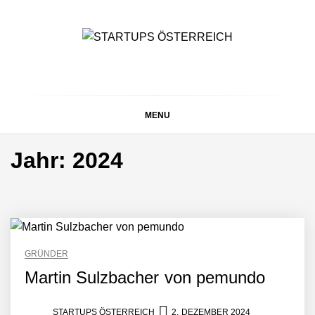
Skip
to
content
STARTUPS
Alles rund um die Startupszene bei uns in Österreich
ÖSTERREICH
MENU
Jahr:
2024
GRÜNDER
Martin Sulzbacher von pemundo
STARTUPS ÖSTERREICH
2. DEZEMBER 2024