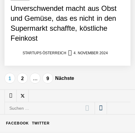
visuelle Symphonie
Unverschwendet macht aus Obst
und Gemüse, das es nicht in den
Büroabenteuer Haas im
Employer Portrait
Supermarkt schaffte, köstliche
Feinkost
Michelle Haas von
Büroabenteuer
STARTUPS ÖSTERREICH
4. NOVEMBER 2024
Büroabenteuer Haas:
Michelle Haas mit ihrem
Beitragsnavigation
Startup ist die
Nächste
1
2
…
9
Unterstützung für
Unternehmen – von
Backoffice bis Social Media
NÖ Raumfahrt-Start-up
Suchen
GATE Space startet 2026
ins All
nach:
FACEBOOK
TWITTER
Weltneuheit „Made in
Austria“: Dezentrales