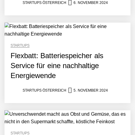
STARTUPS ÖSTERREICH
6. NOVEMBER 2024
Mazing im Employer
Portrait
Tabuthema Schwitzen?
Dieses Salzburger Startup
hat die Lösung!
STARTUPS
Flexbatt: Batteriespeicher als
Fabian Rauch von Crqlar
Service für eine nachhaltige
Energiewende
Crqlar: Wie ein
österreichisches Startup die
STARTUPS ÖSTERREICH
5. NOVEMBER 2024
Hotelwelt mit smarten
Gästedaten revolutioniert
Manuel Messner von
Mazing
Mazing: Verwandelt
STARTUPS
statische 2D-Bilder in eine