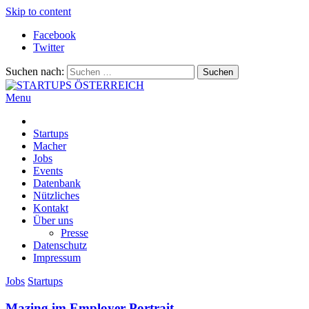
Skip to content
Facebook
Twitter
Suchen nach:
Menu
Alles rund um die Startupszene bei uns in Österreich
STARTUPS ÖSTERREICH
Startups
Macher
Jobs
Events
Datenbank
Nützliches
Kontakt
Über uns
Presse
Datenschutz
Impressum
Jobs
Startups
Mazing im Employer Portrait