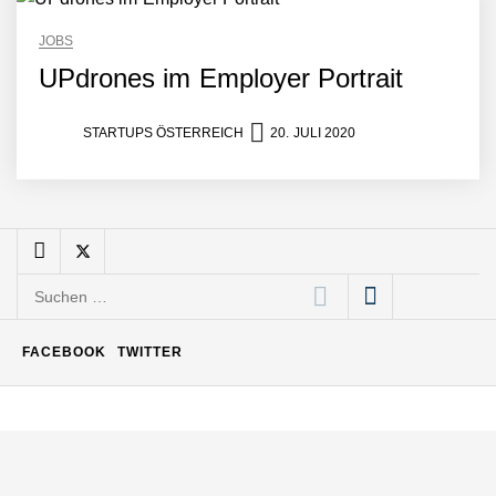
Büroabenteuer Haas im
JOBS
Employer Portrait
UPdrones im Employer Portrait
Michelle Haas von
STARTUPS ÖSTERREICH
20. JULI 2020
Büroabenteuer
Büroabenteuer Haas:
Michelle Haas mit ihrem
Startup ist die
Unterstützung für
Suchen
Unternehmen – von
Backoffice bis Social Media
nach:
NÖ Raumfahrt-Start-up
FACEBOOK
TWITTER
GATE Space startet 2026
ins All
Weltneuheit „Made in
Austria“: Dezentrales
Biomasse-Kleinkraftwerk
mit revolutionärer