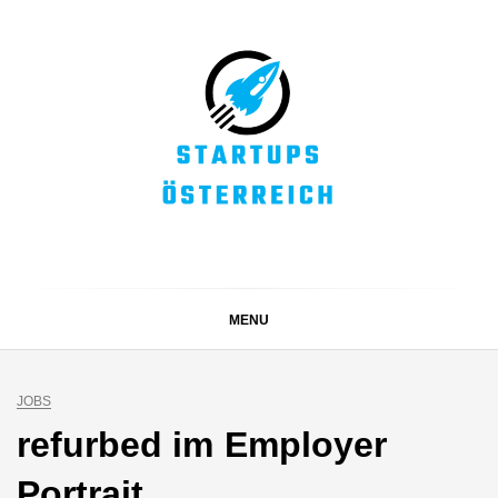
Skip
to
content
STARTUPS
Alles rund um die Startupszene bei uns in Österreich
ÖSTERREICH
MENU
JOBS
refurbed im Employer
Portrait