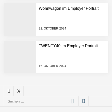
Wohnwagon im Employer Portrait
Mazing: Verwandelt
statische 2D-Bilder in eine
visuelle Symphonie
22. OKTOBER 2024
Büroabenteuer Haas im
Employer Portrait
TWENTY40 im Employer Portrait
Michelle Haas von
Büroabenteuer
16. OKTOBER 2024
Büroabenteuer Haas:
Michelle Haas mit ihrem
Startup ist die
Unterstützung für
Unternehmen – von
Backoffice bis Social Media
Suchen
NÖ Raumfahrt-Start-up
GATE Space startet 2026
nach:
ins All