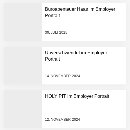
Büroabenteuer Haas im Employer
Portrait
Mazing im Employer
Portrait
30. JULI 2025
Tabuthema Schwitzen?
Unverschwendet im Employer
Dieses Salzburger Startup
Portrait
hat die Lösung!
Fabian Rauch von Crqlar
14. NOVEMBER 2024
HOLY PIT im Employer Portrait
Crqlar: Wie ein
österreichisches Startup die
Hotelwelt mit smarten
Gästedaten revolutioniert
12. NOVEMBER 2024
Manuel Messner von
Mazing