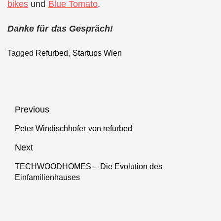
bikes
und
Blue Tomato
.
Danke für das Gespräch!
Tagged
Refurbed
,
Startups Wien
Beitragsnavigation
Previous
Peter Windischhofer von refurbed
Previous
post:
Next
TECHWOODHOMES – Die Evolution des
Next
Einfamilienhauses
post: