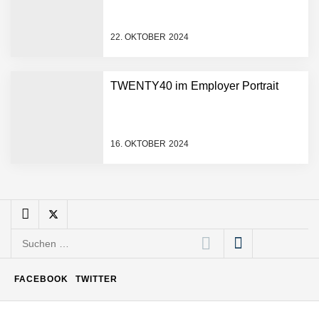
statische 2D-Bilder in eine
visuelle Symphonie
22. OKTOBER 2024
Büroabenteuer Haas im
Employer Portrait
TWENTY40 im Employer Portrait
Michelle Haas von
Büroabenteuer
16. OKTOBER 2024
Büroabenteuer Haas:
Michelle Haas mit ihrem
Startup ist die
Unterstützung für
Unternehmen – von
Backoffice bis Social Media
Suchen
NÖ Raumfahrt-Start-up
GATE Space startet 2026
nach:
ins All
FACEBOOK
TWITTER
Weltneuheit „Made in
Austria“: Dezentrales