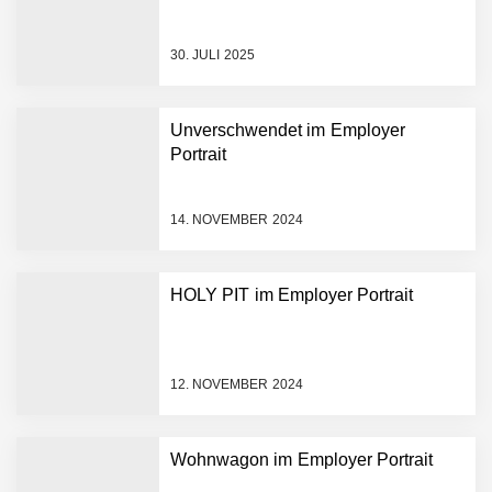
Mazing im Employer
Portrait
30. JULI 2025
Tabuthema Schwitzen?
Unverschwendet im Employer
Dieses Salzburger Startup
Portrait
hat die Lösung!
Fabian Rauch von Crqlar
14. NOVEMBER 2024
HOLY PIT im Employer Portrait
Crqlar: Wie ein
österreichisches Startup die
Hotelwelt mit smarten
Gästedaten revolutioniert
12. NOVEMBER 2024
Manuel Messner von
Mazing
Wohnwagon im Employer Portrait
Mazing: Verwandelt