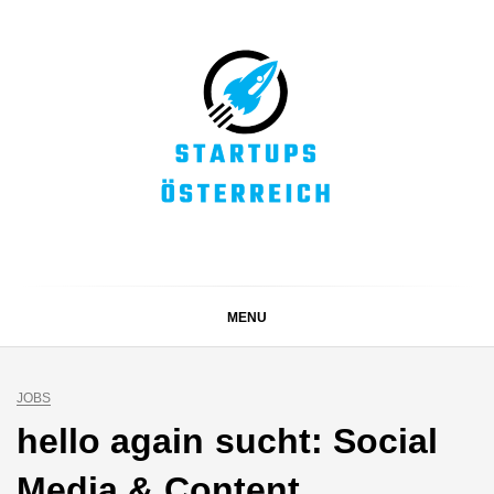
Skip
to
content
STARTUPS
Alles rund um die Startupszene bei uns in Österreich
ÖSTERREICH
MENU
JOBS
hello again sucht: Social
Media & Content