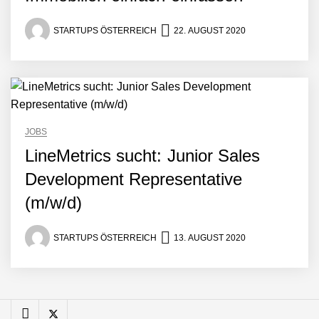
Gästedaten revolutioniert
Manuel Messner von
Mazing
STARTUPS ÖSTERREICH
22. AUGUST 2020
Mazing: Verwandelt
statische 2D-Bilder in eine
visuelle Symphonie
Büroabenteuer Haas im
JOBS
Employer Portrait
LineMetrics sucht: Junior Sales
Development Representative
Michelle Haas von
(m/w/d)
Büroabenteuer
STARTUPS ÖSTERREICH
13. AUGUST 2020
Büroabenteuer Haas:
Michelle Haas mit ihrem
Startup ist die
Unterstützung für
Unternehmen – von
Backoffice bis Social Media