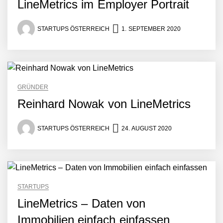
LineMetrics im Employer Portrait
STARTUPS ÖSTERREICH
1. SEPTEMBER 2020
Mazing im Employer
Portrait
GRÜNDER
Reinhard Nowak von LineMetrics
Tabuthema Schwitzen?
Dieses Salzburger Startup
STARTUPS ÖSTERREICH
24. AUGUST 2020
hat die Lösung!
Fabian Rauch von Crqlar
STARTUPS
Crqlar: Wie ein
LineMetrics – Daten von
österreichisches Startup die
Hotelwelt mit smarten
Immobilien einfach einfassen