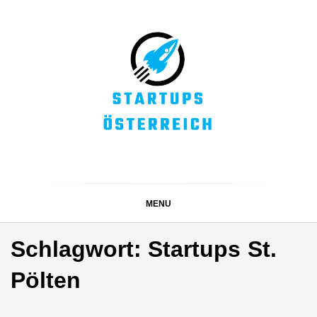
Skip
to
content
STARTUPS
Alles rund um die Startupszene bei uns in Österreich
ÖSTERREICH
MENU
Schlagwort:
Startups St.
Pölten