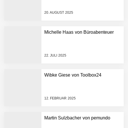
Mazing im Employer
Portrait
20. AUGUST 2025
Tabuthema Schwitzen?
Michelle Haas von Büroabenteuer
Dieses Salzburger Startup
hat die Lösung!
Fabian Rauch von Crqlar
22. JULI 2025
Wibke Giese von Toolbox24
Crqlar: Wie ein
österreichisches Startup die
Hotelwelt mit smarten
Gästedaten revolutioniert
12. FEBRUAR 2025
Manuel Messner von
Mazing
Martin Sulzbacher von pemundo
Mazing: Verwandelt
statische 2D-Bilder in eine