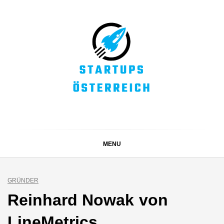
Skip
to
content
STARTUPS
Alles rund um die Startupszene bei uns in Österreich
ÖSTERREICH
MENU
GRÜNDER
Reinhard Nowak von
LineMetrics