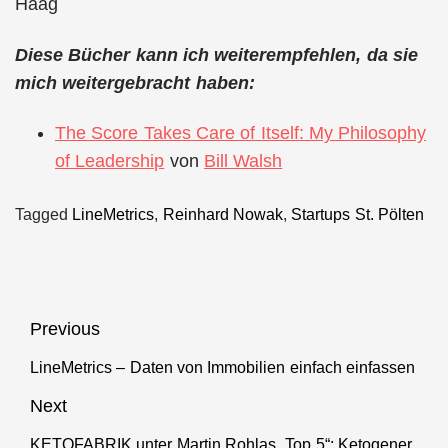
Haag
Diese Bücher kann ich weiterempfehlen, da sie
mich weitergebracht haben:
The Score Takes Care of Itself: My Philosophy
of Leadership
von
Bill Walsh
Tagged
LineMetrics
,
Reinhard Nowak
,
Startups St. Pölten
Beitragsnavigation
Previous
LineMetrics – Daten von Immobilien einfach einfassen
Previous
post:
Next
KETOFABRIK unter Martin Rohlas „Top 5“: Ketogener
Next