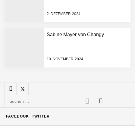
visuelle Symphonie
2. DEZEMBER 2024
Büroabenteuer Haas im
Employer Portrait
Sabine Mayer von Changy
Michelle Haas von
Büroabenteuer
10. NOVEMBER 2024
Büroabenteuer Haas:
Michelle Haas mit ihrem
Startup ist die
Unterstützung für
Unternehmen – von
Backoffice bis Social Media
Suchen
NÖ Raumfahrt-Start-up
GATE Space startet 2026
nach:
ins All
FACEBOOK
TWITTER
Weltneuheit „Made in
Austria“: Dezentrales