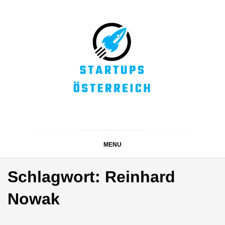
Skip
to
content
STARTUPS
Alles rund um die Startupszene bei uns in Österreich
ÖSTERREICH
MENU
Schlagwort:
Reinhard
Nowak