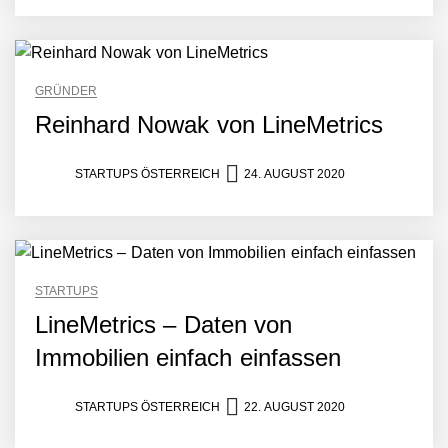
Mazing im Employer
Portrait
GRÜNDER
Reinhard Nowak von LineMetrics
Tabuthema Schwitzen?
Dieses Salzburger Startup
STARTUPS ÖSTERREICH
24. AUGUST 2020
hat die Lösung!
Fabian Rauch von Crqlar
STARTUPS
Crqlar: Wie ein
LineMetrics – Daten von
österreichisches Startup die
Hotelwelt mit smarten
Immobilien einfach einfassen
Gästedaten revolutioniert
Manuel Messner von
Mazing
STARTUPS ÖSTERREICH
22. AUGUST 2020