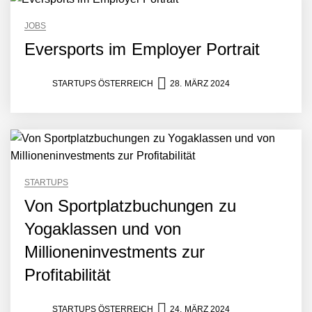
JOBS
Crqlar: Wie ein
Eversports im Employer Portrait
österreichisches Startup die
Hotelwelt mit smarten
Gästedaten revolutioniert
STARTUPS ÖSTERREICH
28. MÄRZ 2024
Manuel Messner von
Mazing
Mazing: Verwandelt
statische 2D-Bilder in eine
visuelle Symphonie
STARTUPS
Von Sportplatzbuchungen zu
Büroabenteuer Haas im
Employer Portrait
Yogaklassen und von
Millioneninvestments zur
Michelle Haas von
Profitabilität
Büroabenteuer
STARTUPS ÖSTERREICH
24. MÄRZ 2024