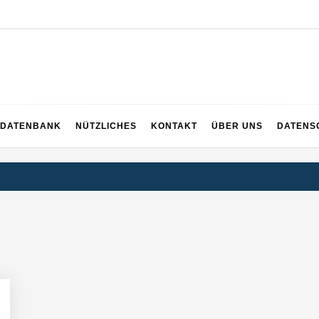
EICH
DATENBANK
NÜTZLICHES
KONTAKT
ÜBER UNS
DATENS
rger Startup hat die Lösung!
tup die Hotelwelt mit smarten Gästedaten revolutioniert