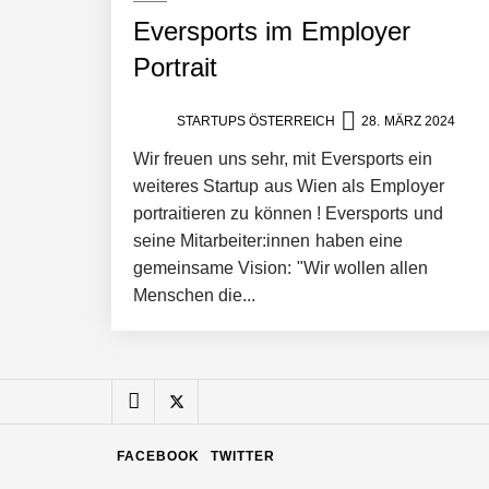
Eversports im Employer
Manuel Messner von Mazing
Portrait
STARTUPS ÖSTERREICH
28. MÄRZ 2024
Mazing: Verwandelt statische 2D-Bild
Wir freuen uns sehr, mit Eversports ein
weiteres Startup aus Wien als Employer
portraitieren zu können ! Eversports und
Büroabenteuer Haas im Employer Por
seine Mitarbeiter:innen haben eine
gemeinsame Vision: "Wir wollen allen
Menschen die...
Michelle Haas von Büroabenteuer
Büroabenteuer Haas: Michelle Haas m
FACEBOOK
TWITTER
NÖ Raumfahrt-Start-up GATE Space st