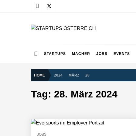
Skip
to
content
STARTUPS ÖSTERR
Alles rund um die Startupszene bei uns in Österreich
Mazing im Employer Portrait
STARTUPS
MACHER
JOBS
EVENTS
HOME
2024
MÄRZ
28
Tabuthema Schwitzen? Dieses Salzbu
Tag:
28. März 2024
Fabian Rauch von Crqlar
Crqlar: Wie ein österreichisches Star
JOBS