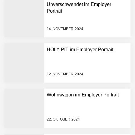
Tabuthema Schwitzen?
Unverschwendet im Employer
Dieses Salzburger Startup
Portrait
hat die Lösung!
Fabian Rauch von Crqlar
14. NOVEMBER 2024
HOLY PIT im Employer Portrait
Crqlar: Wie ein
österreichisches Startup die
Hotelwelt mit smarten
Gästedaten revolutioniert
12. NOVEMBER 2024
Manuel Messner von
Mazing
Wohnwagon im Employer Portrait
Mazing: Verwandelt
statische 2D-Bilder in eine
visuelle Symphonie
22. OKTOBER 2024
Büroabenteuer Haas im
Employer Portrait