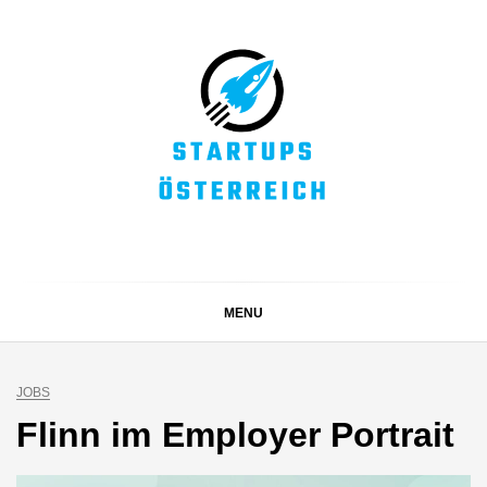
Skip
to
content
STARTUPS
Alles rund um die Startupszene bei uns in Österreich
ÖSTERREICH
MENU
JOBS
Flinn im Employer Portrait