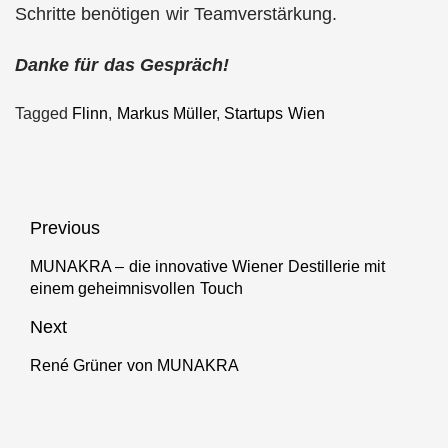
Schritte benötigen wir Teamverstärkung.
Danke für das Gespräch!
Tagged
Flinn
,
Markus Müller
,
Startups Wien
Beitragsnavigation
Previous
MUNAKRA – die innovative Wiener Destillerie mit
Previous
einem geheimnisvollen Touch
post:
Next
René Grüner von MUNAKRA
Next
post: