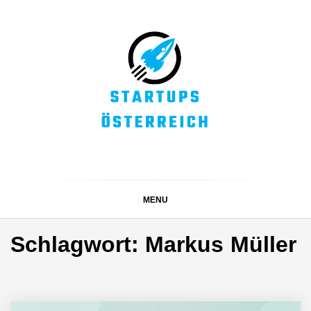
Skip
to
content
STARTUPS
Alles rund um die Startupszene bei uns in Österreich
ÖSTERREICH
MENU
Schlagwort:
Markus Müller