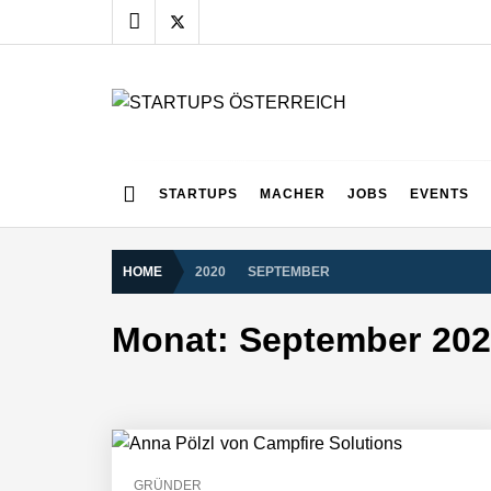
Skip
to
content
STARTUPS ÖSTERR
Alles rund um die Startupszene bei uns in Österreich
STARTUPS
MACHER
JOBS
EVENTS
HOME
2020
SEPTEMBER
Monat:
September 202
GRÜNDER