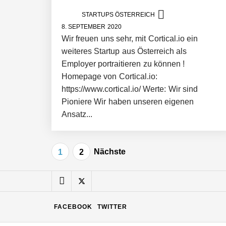
STARTUPS ÖSTERREICH
Mazing: Verwandelt statische 2D-Bild
8. SEPTEMBER 2020
Wir freuen uns sehr, mit Cortical.io ein
weiteres Startup aus Österreich als
Büroabenteuer Haas im Employer Por
Employer portraitieren zu können !
Homepage von Cortical.io:
https://www.cortical.io/ Werte: Wir sind
Michelle Haas von Büroabenteuer
Pioniere Wir haben unseren eigenen
Ansatz...
Büroabenteuer Haas: Michelle Haas m
Beitragsnavigation
Nächste
1
2
NÖ Raumfahrt-Start-up GATE Space st
FACEBOOK
TWITTER
Weltneuheit „Made in Austria“: Dezen