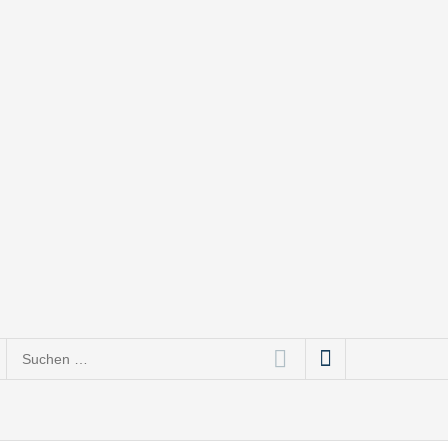
ce bis Social Media
Suchen
nach: