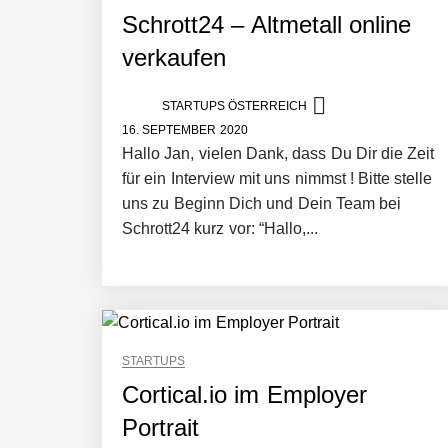
Schrott24 – Altmetall online
verkaufen
Mazing im Employer Portrait
STARTUPS ÖSTERREICH
16. SEPTEMBER 2020
Hallo Jan, vielen Dank, dass Du Dir die Zeit
Tabuthema Schwitzen? Dieses Salzbu
für ein Interview mit uns nimmst ! Bitte stelle
uns zu Beginn Dich und Dein Team bei
Schrott24 kurz vor: “Hallo,...
Fabian Rauch von Crqlar
Crqlar: Wie ein österreichisches Star
STARTUPS
Cortical.io im Employer
Manuel Messner von Mazing
Portrait