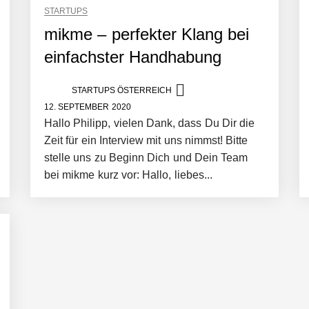
STARTUPS
mikme – perfekter Klang bei
einfachster Handhabung
STARTUPS ÖSTERREICH
12. SEPTEMBER 2020
rger Startup hat die Lösung!
Hallo Philipp, vielen Dank, dass Du Dir die
Zeit für ein Interview mit uns nimmst! Bitte
stelle uns zu Beginn Dich und Dein Team
bei mikme kurz vor: Hallo, liebes...
tup die Hotelwelt mit smarten Gästedaten revolutioniert