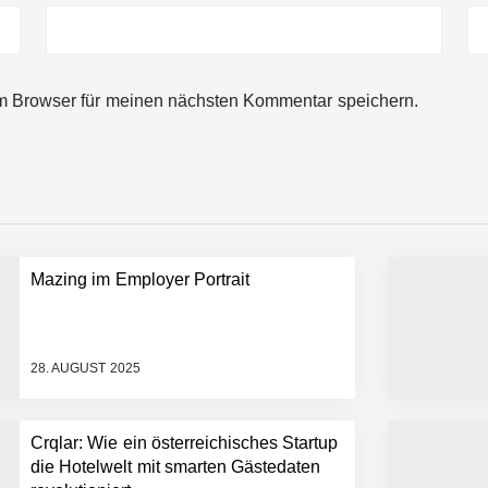
m Browser für meinen nächsten Kommentar speichern.
rger Startup hat die Lösung!
Mazing im Employer Portrait
tup die Hotelwelt mit smarten Gästedaten revolutioniert
28. AUGUST 2025
Crqlar: Wie ein österreichisches Startup
er in eine visuelle Symphonie
die Hotelwelt mit smarten Gästedaten