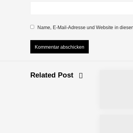
Mazing im Employer Portrait
Name, E-Mail-Adresse und Website in diese
Tabuthema Schwitzen? Dieses Salzbu
Fabian Rauch von Crqlar
Related Post
Crqlar: Wie ein österreichisches Star
Manuel Messner von Mazing
Mazing: Verwandelt statische 2D-Bild