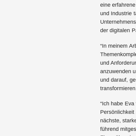
eine erfahrene
und Industrie 
Unternehmensbe
der digitalen 
“In meinem Arb
Themenkomplex
und Anforderun
anzuwenden um
und darauf, g
transformieren
“Ich habe Eva 
Persönlichkeit
nächste, stark
führend mitges