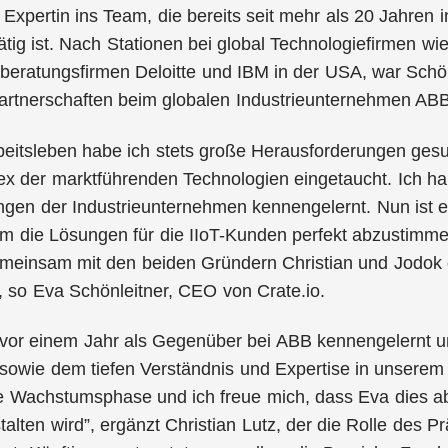
 Expertin ins Team, die bereits seit mehr als 20 Jahren 
tätig ist. Nach Stationen bei global Technologiefirmen 
ratungsfirmen Deloitte und IBM in der USA, war Schönl
Partnerschaften beim globalen Industrieunternehmen AB
eitsleben habe ich stets große Herausforderungen gesuch
 der marktführenden Technologien eingetaucht. Ich h
gen der Industrieunternehmen kennengelernt. Nun ist es
 die Lösungen für die IIoT-Kunden perfekt abzustimmen
emeinsam mit den beiden Gründern Christian und Jodok 
, so Eva Schönleitner, CEO von Crate.io.
vor einem Jahr als Gegenüber bei ABB kennengelernt un
 sowie dem tiefen Verständnis und Expertise in unserem 
e Wachstumsphase und ich freue mich, dass Eva dies ab 
talten wird”, ergänzt Christian Lutz, der die Rolle des P