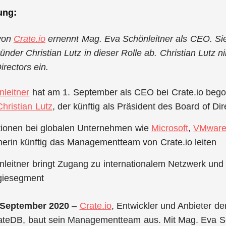
ung:
von
Crate.io
ernennt Mag. Eva Schönleitner als CEO. Sie
ünder Christian Lutz in dieser Rolle ab. Christian Lutz n
irectors ein.
leitner
hat am 1. September als CEO bei Crate.io beg
Christian Lutz
, der künftig als Präsident des Board of D
tionen bei globalen Unternehmen wie
Microsoft
,
VMwar
herin künftig das Managementteam von Crate.io leiten
leitner bringt Zugang zu internationalem Netzwerk und 
giesegment
. September 2020
–
Crate.io
, Entwickler und Anbieter d
rateDB, baut sein Managementteam aus. Mit Mag. Eva Sc