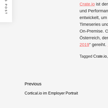
Crate.io
ist de
und Performan
entwickelt, um
Timeseries und
On-Premise. Cr
Österreich, de
2019
” gereiht.
Tagged
Crate.io
Beitragsnavigation
Previous
Cortical.io im Employer Portrait
Previous
post: