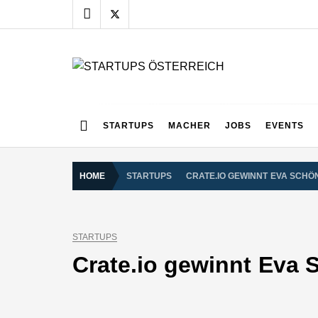
Skip
to
content
STARTUPS ÖSTERR
Alles rund um die Startupszene bei uns in Österreich
STARTUPS
MACHER
JOBS
EVENTS
HOME
STARTUPS
CRATE.IO GEWINNT EVA SCHÖ
STARTUPS
Crate.io gewinnt Eva 