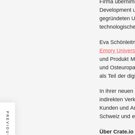
Firma übernimm
Development u
gegründeten Un
technologische
Eva Schönleitn
Emory Universi
und Produkt M
und Osteuropa 
als Teil der d
In ihrer neuen
indirekten Ver
Kunden und Anw
PREVIOUS POST
Schweiz und e
Über Crate.io