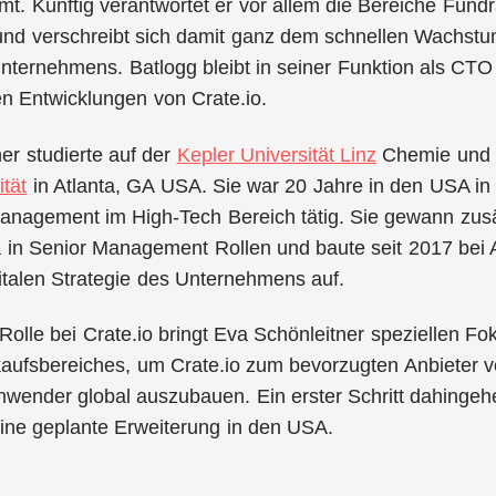
t. Künftig verantwortet er vor allem die Bereiche Fund
nd verschreibt sich damit ganz dem schnellen Wachstu
ternehmens. Batlogg bleibt in seiner Funktion als CTO w
n Entwicklungen von Crate.io.
er studierte auf der
Kepler Universität Linz
Chemie und 
tät
in Atlanta, GA USA. Sie war 20 Jahre in den USA in 
anagement im High-Tech Bereich tätig. Sie gewann zusä
in Senior Management Rollen und baute seit 2017 bei A
igitalen Strategie des Unternehmens auf.
 Rolle bei Crate.io bringt Eva Schönleitner speziellen F
kaufsbereiches, um Crate.io zum bevorzugten Anbieter v
ender global auszubauen. Ein erster Schritt dahingehe
ine geplante Erweiterung in den USA.