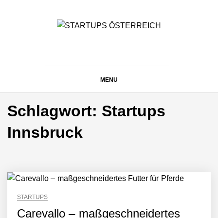
Skip
to
content
STARTUPS
Alles rund um die Startupszene bei uns in Österreich
ÖSTERREICH
MENU
Schlagwort:
Startups
Innsbruck
STARTUPS
Carevallo – maßgeschneidertes