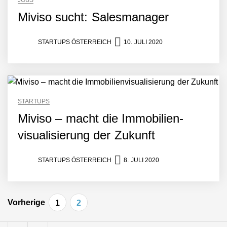
JOBS
Gästedaten revolutioniert
Miviso sucht: Salesmanager
Manuel Messner von
Mazing
STARTUPS ÖSTERREICH
10. JULI 2020
Mazing: Verwandelt
statische 2D-Bilder in eine
visuelle Symphonie
Büroabenteuer Haas im
STARTUPS
Employer Portrait
Miviso – macht die Immobilien­
visualisierung der Zukunft
Michelle Haas von
Büroabenteuer
STARTUPS ÖSTERREICH
8. JULI 2020
Büroabenteuer Haas:
Michelle Haas mit ihrem
Beitragsnavigation
Startup ist die
Vorherige
1
2
Unterstützung für
Unternehmen – von