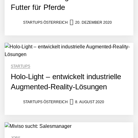
Futter für Pferde
STARTUPS ÖSTERREICH
20. DEZEMBER 2020
Mazing im Employer
Portrait
STARTUPS
Holo-Light – entwickelt industrielle
Tabuthema Schwitzen?
Dieses Salzburger Startup
Augmented-Reality-Lösungen
hat die Lösung!
Fabian Rauch von Crqlar
STARTUPS ÖSTERREICH
8. AUGUST 2020
Crqlar: Wie ein
österreichisches Startup die
Hotelwelt mit smarten