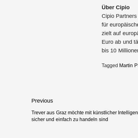
Über Cipio
Cipio Partner
für europäisc
zielt auf eur
Euro ab und tä
bis 10 Million
Tagged
Martin 
Beitragsnavigation
Previous
Trever aus Graz möchte mit künstlicher Intellige
Previous
sicher und einfach zu handeln sind
post: