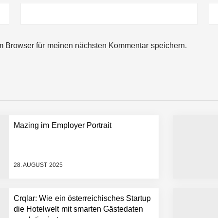
m Browser für meinen nächsten Kommentar speichern.
rger Startup hat die Lösung!
Mazing im Employer Portrait
tup die Hotelwelt mit smarten Gästedaten revolutioniert
28. AUGUST 2025
Crqlar: Wie ein österreichisches Startup
er in eine visuelle Symphonie
die Hotelwelt mit smarten Gästedaten