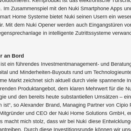
olutionieren. Kernprodukt ist das elektronische Türschl
. Im Zusammenspiel mit den Nuki Smartphone Apps und vi
mart Home Systeme bietet Nuki seinen Usern ein wesent
ür. Mit dem Nuki Opener werden auch Eingangstüren vo
gensprechanlage in intelligente Zutrittssysteme verwand
or an Bord
s ist ein führendes Investmentmanagement- und Beratu
tal und Minderheiten-Buyouts rund um Technologieunt
e Markt zeichnet sich aktuell durch viele spannende I
renden Produktangebot, dem klaren Mehrwert für die Nut
egie und den bereits heute substantiellen Umsätzen – e
 ist“, so Alexander Brand, Managing Partner von Cipio 
Mitgründer und CEO der Nuki Home Solutions GmbH, erkl
Es macht mich stolz, dass wir bei Nuki diese Entwicklung
antreiben. Durch diese Investitionsrunde können wir uns