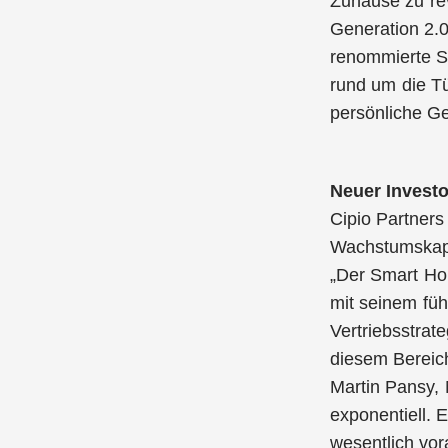
Zuhause zu rev
Generation 2.0
renommierte S
rund um die T
persönliche Ge
Neuer Invest
Cipio Partner
Wachstumskapi
„Der Smart Hom
mit seinem füh
Vertriebsstrat
diesem Bereich
Martin Pansy, 
exponentiell. 
wesentlich vor