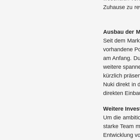
Zuhause zu rev
Ausbau der M
Seit dem Markt
vorhandene Pot
am Anfang. Du
weitere spanne
kürzlich präse
Nuki direkt in
direkten Einbau
Weitere Inves
Um die ambiti
starke Team me
Entwicklung v