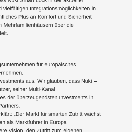
oss Nuki Smart Lock in der aktuellen
elfältigen Integrationsmöglichkeiten in
liches Plus an Komfort und Sicherheit
n Mehrfamilienhäusern über die
elt.
ngsunternehmen für europäisches
ernehmen.
nvestments aus. Wir glauben, dass Nuki –
zer, seiner Multi-Kanal
ines der überzeugendsten Investments in
Partners.
ärt: „Der Markt für smarten Zutritt wächst
en als Marktführer in Europa
ere Vision, den Zutritt zum eigenen