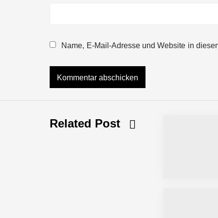
Mazing im Employer Portrait
Name, E-Mail-Adresse und Website in diese
Tabuthema Schwitzen? Dieses Salzbu
Fabian Rauch von Crqlar
Related Post
Crqlar: Wie ein österreichisches Star
Manuel Messner von Mazing
Mazing: Verwandelt statische 2D-Bild