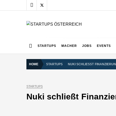
Skip
to
content
STARTUPS ÖSTERR
Alles rund um die Startupszene bei uns in Österreich
STARTUPS
MACHER
JOBS
EVENTS
HOME
STARTUPS
NUKI SCHLIESST FINANZIERUN
STARTUPS
Nuki schließt Finanzi