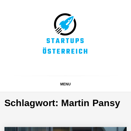
Skip
to
content
STARTUPS
Alles rund um die Startupszene bei uns in Österreich
ÖSTERREICH
MENU
Schlagwort:
Martin Pansy