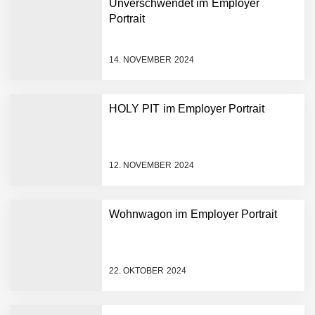
Unverschwendet im Employer
Dieses Salzburger Startup
Portrait
hat die Lösung!
Fabian Rauch von Crqlar
14. NOVEMBER 2024
HOLY PIT im Employer Portrait
Crqlar: Wie ein
österreichisches Startup die
Hotelwelt mit smarten
Gästedaten revolutioniert
12. NOVEMBER 2024
Manuel Messner von
Mazing
Wohnwagon im Employer Portrait
Mazing: Verwandelt
statische 2D-Bilder in eine
visuelle Symphonie
22. OKTOBER 2024
Büroabenteuer Haas im
Employer Portrait