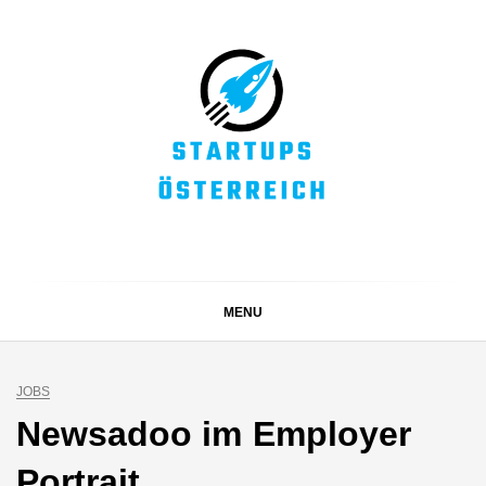
Skip
to
content
STARTUPS
Alles rund um die Startupszene bei uns in Österreich
ÖSTERREICH
MENU
JOBS
Newsadoo im Employer
Portrait