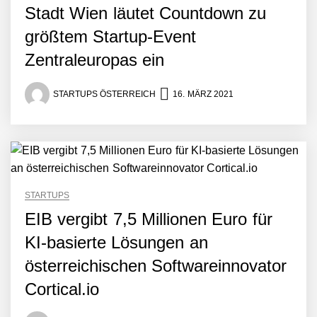
Stadt Wien läutet Countdown zu
Fabian Rauch von Crqlar
größtem Startup-Event
Zentraleuropas ein
Crqlar: Wie ein
österreichisches Startup die
STARTUPS ÖSTERREICH
16. MÄRZ 2021
Hotelwelt mit smarten
Gästedaten revolutioniert
Manuel Messner von
Mazing
Mazing: Verwandelt
STARTUPS
statische 2D-Bilder in eine
visuelle Symphonie
EIB vergibt 7,5 Millionen Euro für
KI-basierte Lösungen an
Büroabenteuer Haas im
Employer Portrait
österreichischen Softwareinnovator
Cortical.io
Michelle Haas von
Büroabenteuer