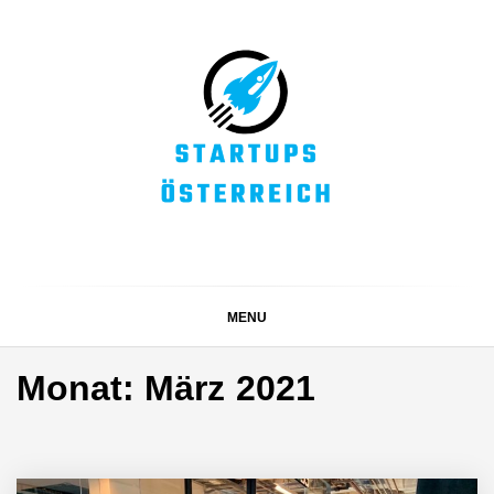
Skip
to
content
STARTUPS
Alles rund um die Startupszene bei uns in Österreich
ÖSTERREICH
MENU
Monat:
März 2021