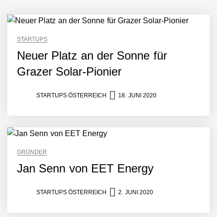
Mazing im Employer
Portrait
STARTUPS
Neuer Platz an der Sonne für
Tabuthema Schwitzen?
Grazer Solar-Pionier
Dieses Salzburger Startup
hat die Lösung!
STARTUPS ÖSTERREICH
18. JUNI 2020
Fabian Rauch von Crqlar
Crqlar: Wie ein
GRÜNDER
österreichisches Startup die
Hotelwelt mit smarten
Jan Senn von EET Energy
Gästedaten revolutioniert
Manuel Messner von
Mazing
STARTUPS ÖSTERREICH
2. JUNI 2020