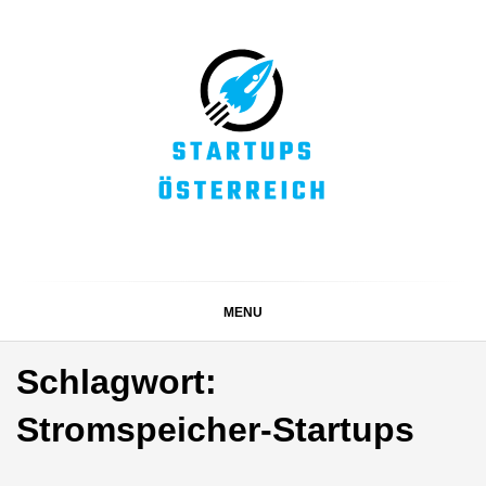
Skip
to
content
STARTUPS
Alles rund um die Startupszene bei uns in Österreich
ÖSTERREICH
MENU
Schlagwort:
Stromspeicher-Startups