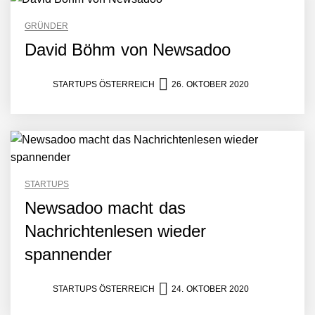
Crqlar: Wie ein
GRÜNDER
österreichisches Startup die
Hotelwelt mit smarten
David Böhm von Newsadoo
Gästedaten revolutioniert
Manuel Messner von
Mazing
STARTUPS ÖSTERREICH
26. OKTOBER 2020
Mazing: Verwandelt
statische 2D-Bilder in eine
visuelle Symphonie
Büroabenteuer Haas im
STARTUPS
Employer Portrait
Newsadoo macht das
Nachrichtenlesen wieder
Michelle Haas von
spannender
Büroabenteuer
STARTUPS ÖSTERREICH
24. OKTOBER 2020
Büroabenteuer Haas:
Michelle Haas mit ihrem