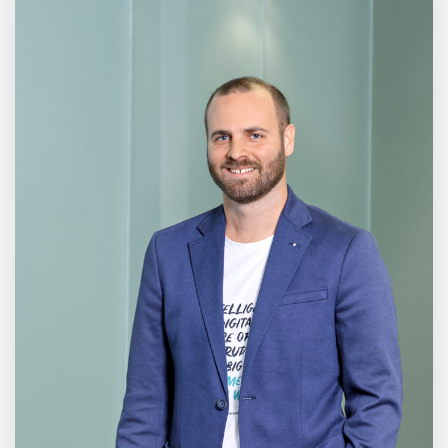
Mazing im Employer
Portrait
Tabuthema Schwitzen?
Dieses Salzburger Startup
hat die Lösung!
Fabian Rauch von Crqlar
Crqlar: Wie ein
österreichisches Startup die
Hotelwelt mit smarten
Gästedaten revolutioniert
Manuel Messner von
Mazing