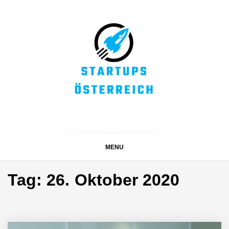
Skip
to
content
STARTUPS
Alles rund um die Startupszene bei uns in Österreich
ÖSTERREICH
MENU
Tag:
26. Oktober 2020