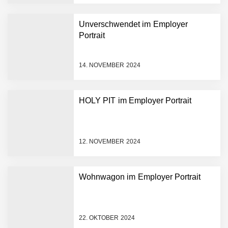
Tabuthema Schwitzen?
Unverschwendet im Employer
Dieses Salzburger Startup
Portrait
hat die Lösung!
Fabian Rauch von Crqlar
14. NOVEMBER 2024
HOLY PIT im Employer Portrait
Crqlar: Wie ein
österreichisches Startup die
Hotelwelt mit smarten
Gästedaten revolutioniert
12. NOVEMBER 2024
Manuel Messner von
Mazing
Wohnwagon im Employer Portrait
Mazing: Verwandelt
statische 2D-Bilder in eine
visuelle Symphonie
22. OKTOBER 2024
Büroabenteuer Haas im