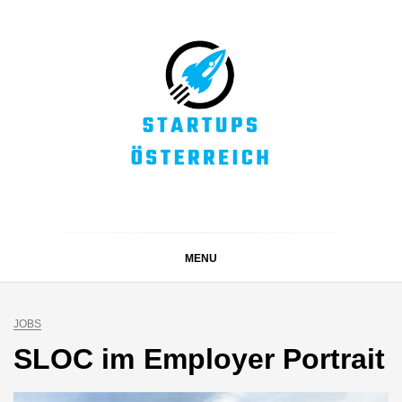
Skip
to
content
STARTUPS
Alles rund um die Startupszene bei uns in Österreich
ÖSTERREICH
MENU
JOBS
SLOC im Employer Portrait