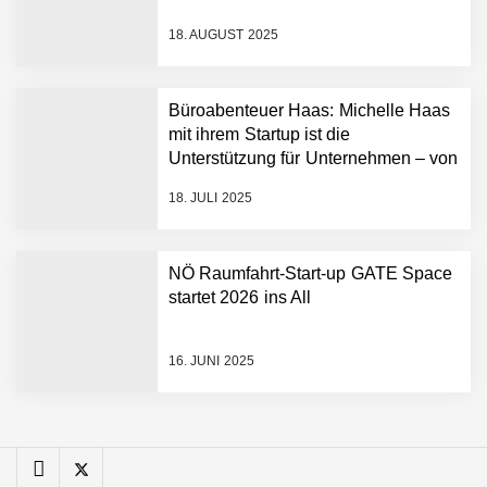
Gästedaten revolutioniert
18. AUGUST 2025
Manuel Messner von
Mazing
Büroabenteuer Haas: Michelle Haas
Mazing: Verwandelt
mit ihrem Startup ist die
statische 2D-Bilder in eine
Unterstützung für Unternehmen – von
visuelle Symphonie
Backoffice bis Social Media
18. JULI 2025
Büroabenteuer Haas im
Employer Portrait
NÖ Raumfahrt-Start-up GATE Space
startet 2026 ins All
Michelle Haas von
Büroabenteuer
16. JUNI 2025
Büroabenteuer Haas:
Michelle Haas mit ihrem
Startup ist die
Unterstützung für
Unternehmen – von