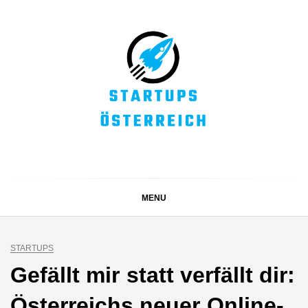
Skip
to
content
STARTUPS
Alles rund um die Startupszene bei uns in Österreich
ÖSTERREICH
MENU
STARTUPS
Gefällt mir statt verfällt dir:
Österreichs neuer Online-