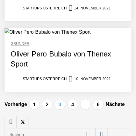
Mazing
STARTUPS ÖSTERREICH
14. NOVEMBER 2021
Mazing: Verwandelt
statische 2D-Bilder in eine
visuelle Symphonie
Büroabenteuer Haas im
GRÜNDER
Employer Portrait
Oliver Pero Bubalo von Thenex
Sport
Michelle Haas von
Büroabenteuer
STARTUPS ÖSTERREICH
10. NOVEMBER 2021
Büroabenteuer Haas:
Michelle Haas mit ihrem
Beitragsnavigation
Startup ist die
Vorherige
Nächste
1
2
3
4
…
6
Unterstützung für
Unternehmen – von
Backoffice bis Social Media
NÖ Raumfahrt-Start-up
Suchen
GATE Space startet 2026