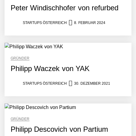
Peter Windischhofer von refurbed
STARTUPS ÖSTERREICH
8. FEBRUAR 2024
Mazing im Employer
Portrait
Tabuthema Schwitzen?
GRÜNDER
Dieses Salzburger Startup
Philipp Waczek von YAK
hat die Lösung!
Fabian Rauch von Crqlar
STARTUPS ÖSTERREICH
30. DEZEMBER 2021
Crqlar: Wie ein
österreichisches Startup die
Hotelwelt mit smarten
GRÜNDER
Gästedaten revolutioniert
Philipp Descovich von Partium
Manuel Messner von