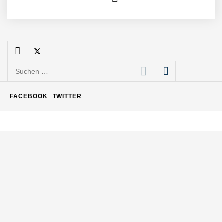
Büroabenteuer Haas im
Employer Portrait
Michelle Haas von
Büroabenteuer
Suchen
nach:
Büroabenteuer Haas:
FACEBOOK
TWITTER
Michelle Haas mit ihrem
Startup ist die
Unterstützung für
Unternehmen – von
Backoffice bis Social Media
NÖ Raumfahrt-Start-up
GATE Space startet 2026
ins All
Weltneuheit „Made in
Austria“: Dezentrales
Biomasse-Kleinkraftwerk
mit revolutionärer