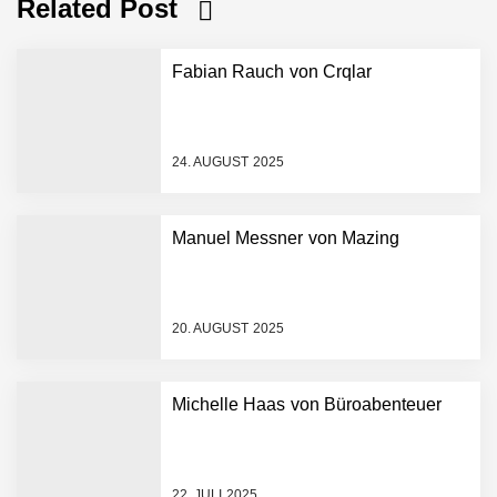
Related Post
Fabian Rauch von Crqlar
24. AUGUST 2025
Manuel Messner von Mazing
Mazing im Employer
Portrait
20. AUGUST 2025
Tabuthema Schwitzen?
Michelle Haas von Büroabenteuer
Dieses Salzburger Startup
hat die Lösung!
Fabian Rauch von Crqlar
22. JULI 2025