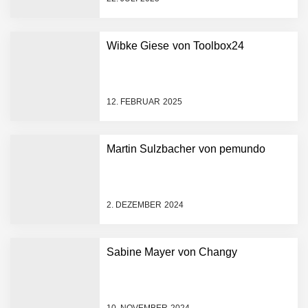
Wibke Giese von Toolbox24
Crqlar: Wie ein
österreichisches Startup die
Hotelwelt mit smarten
Gästedaten revolutioniert
12. FEBRUAR 2025
Manuel Messner von
Mazing
Martin Sulzbacher von pemundo
Mazing: Verwandelt
statische 2D-Bilder in eine
visuelle Symphonie
2. DEZEMBER 2024
Büroabenteuer Haas im
Employer Portrait
Sabine Mayer von Changy
Michelle Haas von
Büroabenteuer
10. NOVEMBER 2024