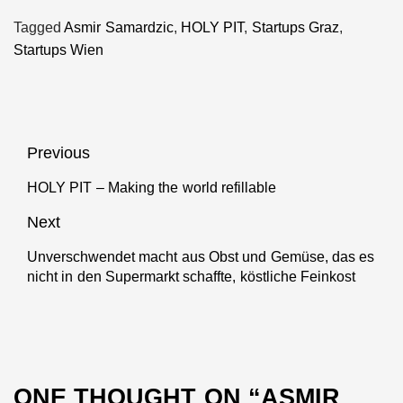
Tagged
Asmir Samardzic
,
HOLY PIT
,
Startups Graz
,
Startups Wien
Beitragsnavigation
Previous
HOLY PIT – Making the world refillable
Previous
post:
Next
Unverschwendet macht aus Obst und Gemüse, das es
Next
nicht in den Supermarkt schaffte, köstliche Feinkost
post:
ONE THOUGHT ON “
ASMIR