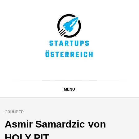
Skip
to
content
STARTUPS
Alles rund um die Startupszene bei uns in Österreich
ÖSTERREICH
MENU
GRÜNDER
Asmir Samardzic von
HOLY PIT