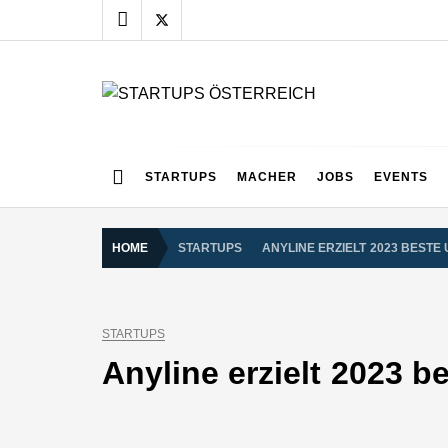
Skip
to
content
STARTUPS ÖSTERR
Alles rund um die Startupszene bei uns in Österreich
STARTUPS
MACHER
JOBS
EVENTS
HOME
STARTUPS
ANYLINE ERZIELT 2023 BEST
STARTUPS
Anyline erzielt 2023 