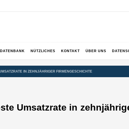
EICH
DATENBANK
NÜTZLICHES
KONTAKT
ÜBER UNS
DATENS
E UMSATZRATE IN ZEHNJÄHRIGER FIRMENGESCHICHTE
beste Umsatzrate in zehnjähri