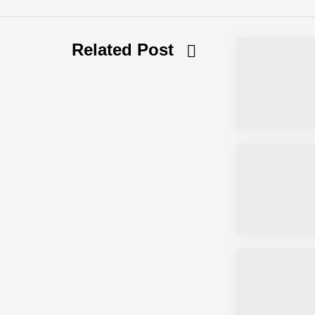
Fabian Rauch von Crqlar
Related Post
Crqlar: Wie ein österreichisches Star
Manuel Messner von Mazing
Mazing: Verwandelt statische 2D-Bild
Büroabenteuer Haas im Employer Por
Michelle Haas von Büroabenteuer