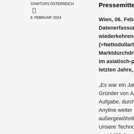
Pressemitte
STARTUPS ÖSTERREICH
6. FEBRUAR 2024
Wien, 06. Fe
Datenerfassun
wiederkehrend
(=Nettodollar
Marktdurchdr
im asiatisch-
letzten Jahre
„Es war ein Ja
Gründer von An
Aufgabe, durch
Anyline weiter 
außergewöhnlic
Unsere Technol