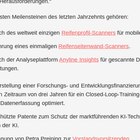
 Herausforderungen.“
sten Meilensteinen des letzten Jahrzehnts gehören:
h des weltweit einzigen
Reifenprofil-Scanners
für mobil
hrung eines einmaligen
Reifenseitenwand-Scanners
.
h der Analyseplattform
Anyline Insights
für gescannte D
stungen.
rstellung einer Forschungs- und Entwicklungsfinanzieru
n Zeitraum von drei Jahren für ein Closed-Loop-Training-
 Datenerfassung optimiert.
hützte Patente zum Schutz der marktführenden KI-Tech
 der KI.
nung von Petra Preining zur
Vorstandsvorsitzenden
.