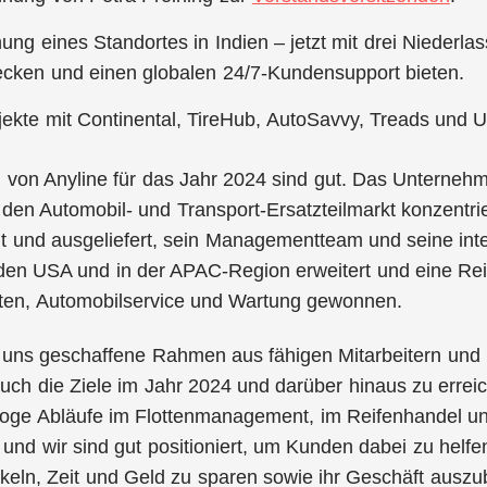
nung eines Standortes in Indien – jetzt mit drei Nieder
cken und einen globalen 24/7-Kundensupport bieten.
ekte mit Continental, TireHub, AutoSavvy, Treads und 
 von Anyline für das Jahr 2024 sind gut. Das Unternehm
f den Automobil- und Transport-Ersatzteilmarkt konzentri
t und ausgeliefert, sein Managementteam und seine int
 den USA und in der APAC-Region erweitert und eine Re
tten, Automobilservice und Wartung gewonnen.
uns geschaffene Rahmen aus fähigen Mitarbeitern und i
uch die Ziele im Jahr 2024 und darüber hinaus zu erreic
oge Abläufe im Flottenmanagement, im Reifenhandel und i
 und wir sind gut positioniert, um Kunden dabei zu hel
keln, Zeit und Geld zu sparen sowie ihr Geschäft auszu