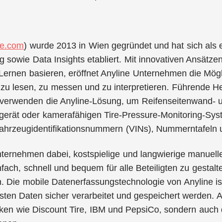
ne.com
) wurde 2013 in Wien gegründet und hat sich als e
 sowie Data Insights etabliert. Mit innovativen Ansätzen,
ernen basieren, eröffnet Anyline Unternehmen die Mögli
zu lesen, zu messen und zu interpretieren. Führende He
verwenden die Anyline-Lösung, um Reifenseitenwand- 
gerät oder kamerafähigen Tire-Pressure-Monitoring-Syst
hrzeugidentifikationsnummern (VINs), Nummerntafeln 
Unternehmen dabei, kostspielige und langwierige manuel
nfach, schnell und bequem für alle Beteiligten zu gestalt
n. Die mobile Datenerfassungstechnologie von Anyline 
ssten Daten sicher verarbeitet und gespeichert werden. A
ken wie Discount Tire, IBM und PepsiCo, sondern auch