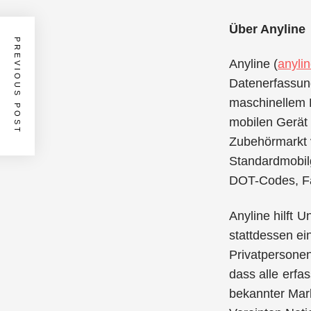
Über Anyline
PREVIOUS POST
Anyline (
anyli
Datenerfassung
maschinellem L
mobilen Gerät 
Zubehörmarkt 
Standardmobil
DOT-Codes, Fa
Anyline hilft 
stattdessen ei
Privatpersone
dass alle erfa
bekannter Mar