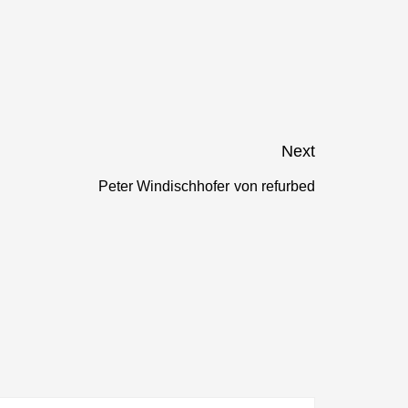
Next
Peter Windischhofer von refurbed
Next
post: