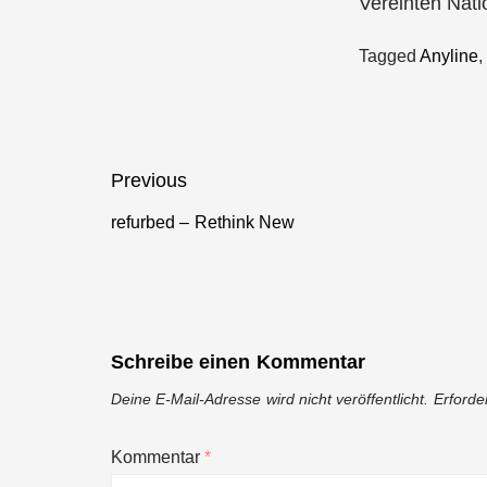
Vereinten Nati
Tagged
Anyline
Beitragsnavigation
Previous
refurbed – Rethink New
Previous
post:
Schreibe einen Kommentar
Deine E-Mail-Adresse wird nicht veröffentlicht.
Erforde
Kommentar
*