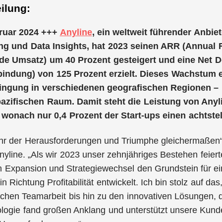
ilung:
bruar 2024 +++
Anyline
, ein weltweit führender Anbie
g und Data Insights, hat 2023 seinen ARR (Annual 
e Umsatz) um 40 Prozent gesteigert und eine Net Do
bindung) von 125 Prozent erzielt. Dieses Wachstum e
ingung in verschiedenen geografischen Regionen – 
pazifischen Raum. Damit steht die Leistung von Anyl
, wonach nur 0,4 Prozent der Start-ups einen achtste
hr der Herausforderungen und Triumphe gleichermaßen“,
yline. „Als wir 2023 unser zehnjähriges Bestehen feiert
 Expansion und Strategiewechsel den Grundstein für ein
in Richtung Profitabilität entwickelt. Ich bin stolz auf d
hen Teamarbeit bis hin zu den innovativen Lösungen, d
ogie fand großen Anklang und unterstützt unsere Kunde