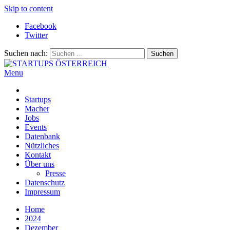
Skip to content
Facebook
Twitter
Suchen nach:
Menu
STARTUPS ÖSTERREICH
Alles rund um die Startupszene bei uns in Österreich
Startups
Macher
Jobs
Events
Datenbank
Nützliches
Kontakt
Über uns
Presse
Datenschutz
Impressum
Home
2024
Dezember