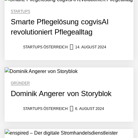
Tabuthema Schwitzen?
STARTUPS
Dieses Salzburger Startup
Smarte Pflegelösung cogvisAI
hat die Lösung!
revolutioniert Pflegealltag
Fabian Rauch von Crqlar
STARTUPS ÖSTERREICH
14. AUGUST 2024
Crqlar: Wie ein
österreichisches Startup die
Hotelwelt mit smarten
Gästedaten revolutioniert
GRÜNDER
Manuel Messner von
Mazing
Dominik Angerer von Storyblok
STARTUPS ÖSTERREICH
6. AUGUST 2024
Mazing: Verwandelt
statische 2D-Bilder in eine
visuelle Symphonie
Büroabenteuer Haas im