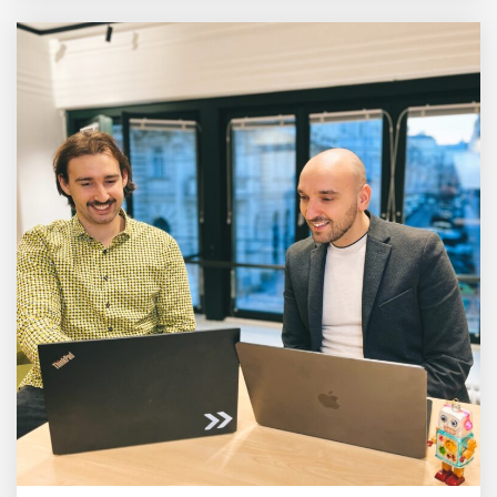
Dieses Salzburger Startup
hat die Lösung!
Fabian Rauch von Crqlar
Crqlar: Wie ein
österreichisches Startup die
Hotelwelt mit smarten
Gästedaten revolutioniert
Manuel Messner von
Mazing
Mazing: Verwandelt
statische 2D-Bilder in eine
visuelle Symphonie
Büroabenteuer Haas im
Employer Portrait