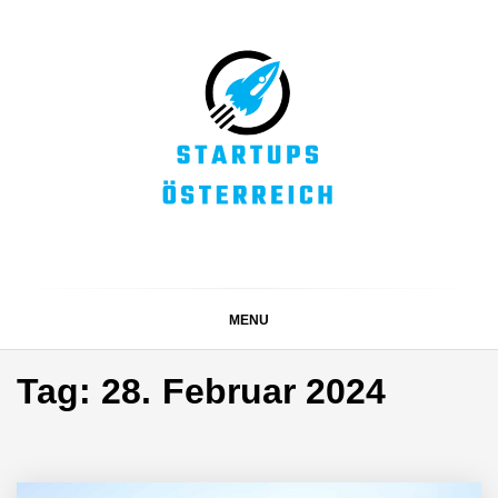
Skip
to
content
STARTUPS
Alles rund um die Startupszene bei uns in Österreich
ÖSTERREICH
MENU
Tag:
28. Februar 2024