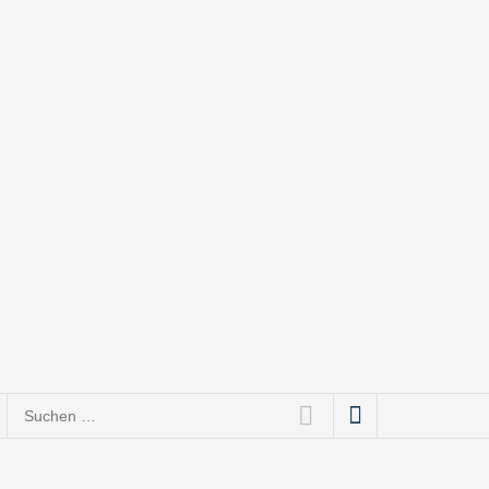
ce bis Social Media
Suchen
nach: