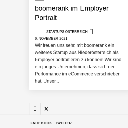
boomerank im Employer
Manuel Messner von Mazing
Portrait
STARTUPS ÖSTERREICH
Mazing: Verwandelt statische 2D-Bild
6. NOVEMBER 2021
Wir freuen uns sehr, mit boomerank ein
weiteres Startup aus Niederösterreich als
Büroabenteuer Haas im Employer Por
Employer portraitieren zu können! Wir sind
ein junges Unternehmen, dass sich der
Performance im eCommerce verschrieben
hat. Unser...
Michelle Haas von Büroabenteuer
Büroabenteuer Haas: Michelle Haas m
FACEBOOK
TWITTER
NÖ Raumfahrt-Start-up GATE Space st