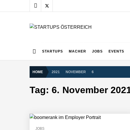
Skip
to
content
STARTUPS ÖSTERR
Alles rund um die Startupszene bei uns in Österreich
Mazing im Employer Portrait
STARTUPS
MACHER
JOBS
EVENTS
HOME
2021
NOVEMBER
6
Tabuthema Schwitzen? Dieses Salzbu
Tag:
6. November 202
Fabian Rauch von Crqlar
Crqlar: Wie ein österreichisches Star
JOBS