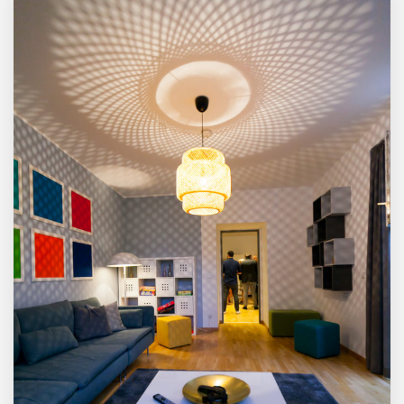
Mazing im Employer
Portrait
Tabuthema Schwitzen?
Dieses Salzburger Startup
hat die Lösung!
Fabian Rauch von Crqlar
Crqlar: Wie ein
österreichisches Startup die
Hotelwelt mit smarten
Gästedaten revolutioniert
Manuel Messner von
Mazing