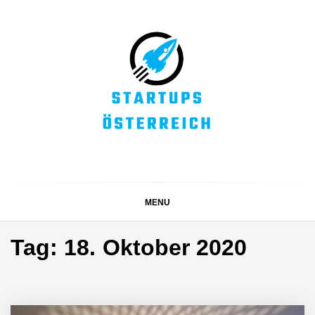
Skip
to
content
STARTUPS
Alles rund um die Startupszene bei uns in Österreich
ÖSTERREICH
MENU
Tag:
18. Oktober 2020