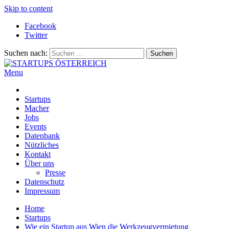
Skip to content
Facebook
Twitter
Suchen nach:
Menu
STARTUPS ÖSTERREICH
Alles rund um die Startupszene bei uns in Österreich
Startups
Macher
Jobs
Events
Datenbank
Nützliches
Kontakt
Über uns
Presse
Datenschutz
Impressum
Home
Startups
Wie ein Startup aus Wien die Werkzeugvermietung