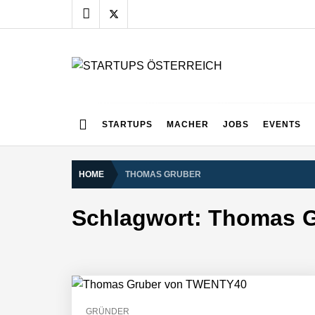
Skip
to
content
STARTUPS ÖSTERR
Alles rund um die Startupszene bei uns in Österreich
STARTUPS
MACHER
JOBS
EVENTS
HOME
THOMAS GRUBER
Schlagwort:
Thomas G
GRÜNDER