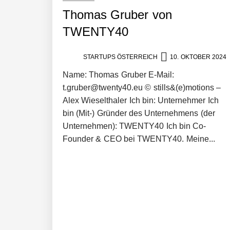
Thomas Gruber von
Mazing im Employer Portrait
TWENTY40
STARTUPS ÖSTERREICH
10. OKTOBER 2024
Tabuthema Schwitzen? Dieses Salzbu
Name: Thomas Gruber E-Mail:
t.gruber@twenty40.eu © stills&(e)motions –
Alex Wieselthaler Ich bin: Unternehmer Ich
Fabian Rauch von Crqlar
bin (Mit-) Gründer des Unternehmens (der
Unternehmen): TWENTY40 Ich bin Co-
Founder & CEO bei TWENTY40. Meine...
Crqlar: Wie ein österreichisches Star
Manuel Messner von Mazing
Mazing: Verwandelt statische 2D-Bild