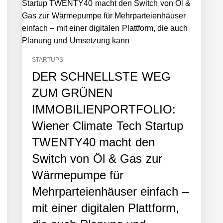
rger Startup hat die Lösung!
STARTUPS
DER SCHNELLSTE WEG
ZUM GRÜNEN
IMMOBILIENPORTFOLIO:
Wiener Climate Tech Startup
tup die Hotelwelt mit smarten Gästedaten revolutioniert
TWENTY40 macht den
Switch von Öl & Gas zur
Wärmepumpe für
Mehrparteienhäuser einfach –
mit einer digitalen Plattform,
er in eine visuelle Symphonie