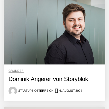
Mazing im Employer
Portrait
Tabuthema Schwitzen?
GRÜNDER
Dieses Salzburger Startup
hat die Lösung!
Dominik Angerer von Storyblok
Fabian Rauch von Crqlar
STARTUPS ÖSTERREICH
6. AUGUST 2024
Crqlar: Wie ein