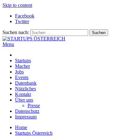
Skip to content
Facebook
Twitter
Suchen nach:
Menu
STARTUPS ÖSTERREICH
Alles rund um die Startupszene bei uns in Österreich
Startups
Macher
Jobs
Events
Datenbank
Nützliches
Kontakt
Über uns
Presse
Datenschutz
Impressum
Home
Startups Österreich