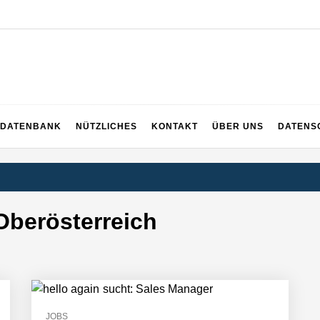
EICH
DATENBANK
NÜTZLICHES
KONTAKT
ÜBER UNS
DATENS
rger Startup hat die Lösung!
Oberösterreich
tup die Hotelwelt mit smarten Gästedaten revolutioniert
JOBS