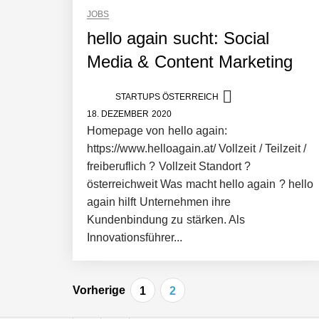
JOBS
hello again sucht: Social
Manuel Messner von Mazing
Media & Content Marketing
Mazing: Verwandelt statische 2D-Bild
STARTUPS ÖSTERREICH
18. DEZEMBER 2020
Homepage von hello again:
https://www.helloagain.at/ Vollzeit / Teilzeit /
Büroabenteuer Haas im Employer Por
freiberuflich ? Vollzeit Standort ?
österreichweit Was macht hello again ? hello
again hilft Unternehmen ihre
Michelle Haas von Büroabenteuer
Kundenbindung zu stärken. Als
Innovationsführer...
Büroabenteuer Haas: Michelle Haas m
Beitragsnavigation
Vorherige
1
2