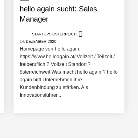
hello again sucht: Sales
Manager
STARTUPS ÖSTERREICH
14. DEZEMBER 2020
er in eine visuelle Symphonie
Homepage von hello again:
https://www.helloagain.at/ Vollzeit / Teilzeit /
freiberuflich ? Vollzeit Standort ?
trait
österreichweit Was macht hello again ? hello
again hilft Unternehmen ihre
Kundenbindung zu stärken. Als
Innovationsführer...
it ihrem Startup ist die Unterstützung für Unternehmen – von Backoffi